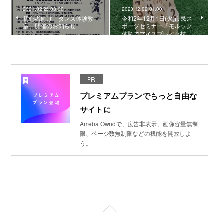
2021.02.26 03:00
2020.12.02 01:00
初心者向け「ダンス体験教
令和2年12月1日(火)市民ス
室」開催のお知らせ
ポーツセミナー『モルック
体験でアイスブレイク技…
PR
プレミアムプランでもっと自由な
サイトに
Ameba Owndで、広告非表示、画像容量無制
限、ページ数無制限などの機能を開放しよ
う。