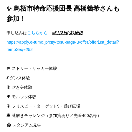
✨ 鳥栖市特命応援団長 高橋義希さんも
参加！
申し込みは
こちらから
※6月2日(火)締切
https://apply.e-tumo.jp/city-tosu-saga-u/offer/offerList_detail?
tempSeq=252
🥅 ストリートサッカー体験
💃 ダンス体験
🎯 吹き矢体験
🌳 モルック体験
🎯 フリスビー・ターゲット9・遊び広場
🕵️ 謎解きチャレンジ（参加賞あり／先着400名様）
🏟 スタジアム見学